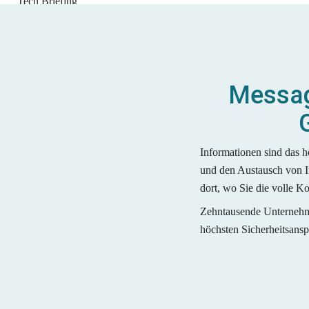
Tech Briefing
Release Notes
Update
Messag
Informationen sind das 
und den Austausch von 
dort, wo Sie die volle K
Zehntausende Unterneh
höchsten Sicherheitsans