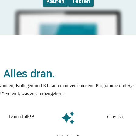
Kaufen
Testen
Update
Downloads
. Alles dran.
 Kunden, Kollegen und KI kann man verschiedene Programme und Syst
™
 vereint, was zusammengehört. 
Team
Talk™
chayns
®
®