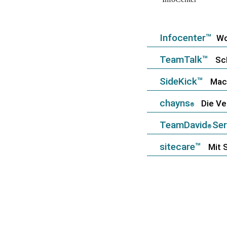
Infocenter™
Wo
TeamTalk™
Sch
SideKick™
Mach
chayns
Die Ver
®
TeamDavid
Ser
®
sitecare™
Mit S