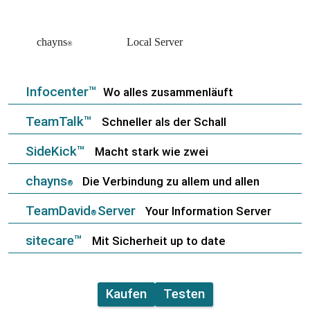
chayns
Local Server
®
Infocenter™
Wo alles zusammenläuft
TeamTalk™
Schneller als der Schall
SideKick™
Macht stark wie zwei
chayns
Die Verbindung zu allem und allen
®
TeamDavid
Server
Your Information Server
®
sitecare™
Mit Sicherheit up to date
Kaufen
Testen