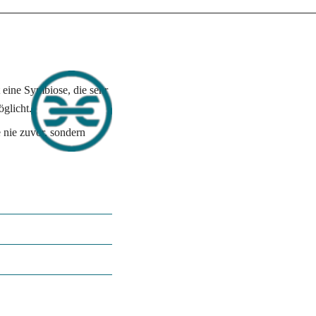
eine Symbiose, die sehr 
öglicht.
 nie zuvor, sondern 