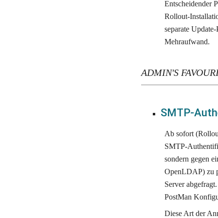
Entscheidender P
Rollout-Installat
separate Update-P
Mehraufwand.
ADMIN'S FAVOUR
SMTP-Authe
Ab sofort (Rollou
SMTP-Authentifiz
sondern gegen ei
OpenLDAP) zu p
Server abgefragt.
PostMan Konfigur
Diese Art der Anm