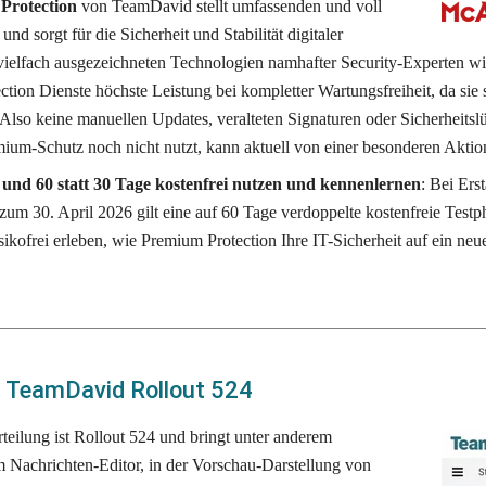
Protection
 von TeamDavid stellt umfassenden und voll 
und sorgt für die Sicherheit und Stabilität digitaler 
 vielfach ausgezeichneten Technologien namhafter Security-Experten w
tion Dienste höchste Leistung bei kompletter Wartungsfreiheit, da sie 
 Also keine manuellen Updates, veralteten Signaturen oder Sicherheitsl
ium-Schutz noch nicht nutzt, kann aktuell von einer besonderen Aktion 
n und 60 statt 30 Tage kostenfrei nutzen und kennenlernen
: Bei Ers
 zum 30. April 2026 gilt eine auf 60 Tage verdoppelte kostenfreie Testp
isikofrei erleben, wie Premium Protection Ihre IT-Sicherheit auf ein neu
: TeamDavid Rollout 524
rteilung ist Rollout 524 und bringt unter anderem 
 Nachrichten-Editor, in der Vorschau-Darstellung von 