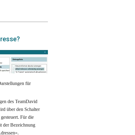
resse? 
arstellungen für 
ngen des TeamDavid 
rd über den Schalter 
esteuert. Für die 
t der Bezeichnung 
Adressen«.