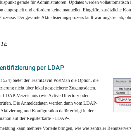
luspunkt gerade für Administratoren: Updates werden vollautomatisch 
ion eingespielt und erfordern keine manuellen Eingriffe, zusätzliche Kon
rozesse. Der gesamte Aktualisierungsprozess läuft wartungsfrei ab, ohn
ITE
ntifizierung per LDAP
t 524) bietet der TeamDavid PostMan die Option, die 
ierung nicht über lokal gespeicherte Zugangsdaten, 
n LDAP-Verzeichnis (wie Active Directory oder 
rüfen. Die Anmeldedaten werden dann vom LDAP-
 Aktivierung und Konfiguration dafür erfolgt in der 
ation auf der Registerkarte »LDAP«. 
eldung kann mehrere Vorteile bringen, wie wie zentraler Benutzerverwa