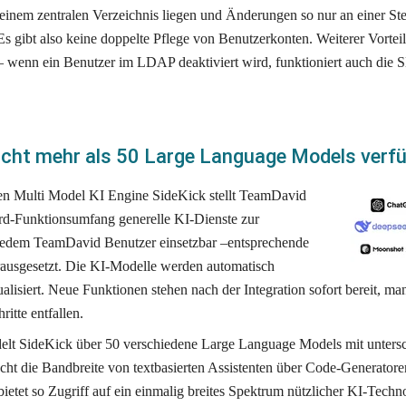
einem zentralen Verzeichnis liegen und Änderungen so nur an einer St
 gibt also keine doppelte Pflege von Benutzerkonten. Weiterer Vorteil
– wenn ein Benutzer im LDAP deaktiviert wird, funktioniert auch die
cht mehr als 50 Large Language Models verf
en 
Multi Model KI Engine SideKick stellt TeamDavid 
rd-Funktionsumfang generelle KI-Dienste zur 
edem TeamDavid Benutzer einsetzbar –entsprechende 
ausgesetzt. Die KI-Modelle werden automatisch 
ualisiert. Neue Funktionen stehen nach der Integration sofort bereit, man
itte entfallen. 
delt SideKick über 50 verschiedene Large Language Models mit untersch
cht die Bandbreite von textbasierten Assistenten über Code-Generatore
bietet so Zugriff auf ein einmalig breites Spektrum nützlicher KI-Techn