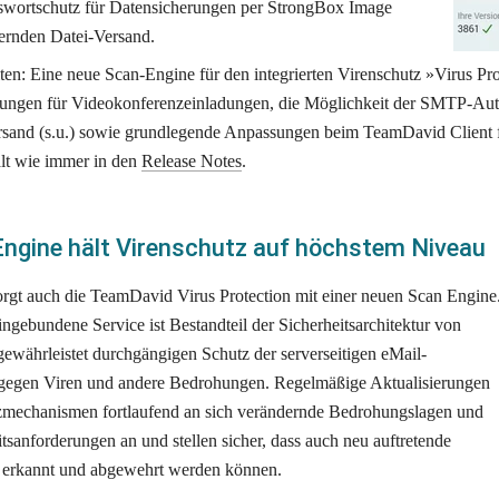
swortschutz für Datensicherungen per StrongBox Image 
ernden Datei-Versand. 
en: Eine neue Scan-Engine für den integrierten Virenschutz »Virus Prot
lungen für Videokonferenzeinladungen, die Möglichkeit der SMTP-Aut
rsand (s.u.) sowie grundlegende Anpassungen beim TeamDavid Client 
lt wie immer in den 
Release Notes
.
ngine hält Virenschutz auf höchstem Niveau
orgt auch die TeamDavid Virus Protection mit einer neuen Scan Engine.
ingebundene Service ist Bestandteil der Sicherheitsarchitektur von 
währleistet durchgängigen Schutz der serverseitigen eMail-
egen Viren und andere Bedrohungen. Regelmäßige Aktualisierungen 
zmechanismen fortlaufend an sich verändernde Bedrohungslagen und 
itsanforderungen an und stellen sicher, dass auch neu auftretende 
 erkannt und abgewehrt werden können.