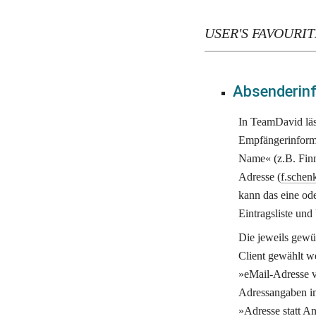
USER'S FAVOURIT
Absenderinf
In TeamDavid läss
Empfängerinformat
Name« (z.B. Finn 
Adresse (
f.schen
kann das eine ode
Eintragsliste und
Die jeweils gewü
Client gewählt w
»eMail-Adresse vo
Adressangaben im
»Adresse statt An